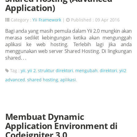
Application)
Category :
Yii Framework
|
Published : 09 Apr 2016
Bagi anda yang masih pemula dalam Yii 2.0 mungkin akan
merasa sedikit kebingungan ketika akan mengunggah
aplikasi ke web hosting. Terlebih lagi jika anda
menggunakan web server Shared Hosting. Di lingkungan
shared. . .
Tag :
yii
,
yii 2
,
struktur direktori
,
mengubah
,
direktori
,
yii2
advanced
,
shared hosting
,
aplikasi
,
Membuat Dynamic
Application Environment di
Codeigniter 3.0