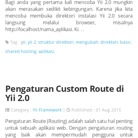
Bagi anda yang pertama kali mencoba Yii 2.0 mungkin
akan merasakan sedikit kebingungan. Karena jika kita
mencoba membuka direktori instalasi Yii 2.0 secara
langsung melalui browser, misalnya
http://localhost/nama_aplikasi. Ki. . .
Tag :
yii
,
yii 2
,
struktur direktori
,
mengubah
,
direktori
,
basic
,
shared hosting
,
aplikasi
,
Pengaturan Custom Route di
Yii 2.0
Category :
Yii Framework
|
Published : 01 Aug 2015
Pengaturan Route (Routing) adalah salah satu hal penting
untuk sebuah aplikasi web. Dengan pengaturan routing
yang baik akan mempermudah pengguna untuk