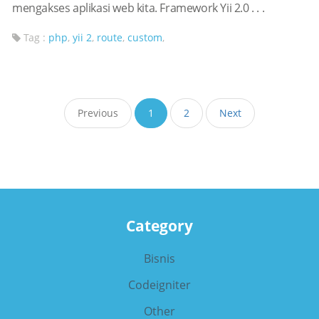
mengakses aplikasi web kita. Framework Yii 2.0 . . .
Tag :
php
,
yii 2
,
route
,
custom
,
Previous
1
2
Next
Category
Bisnis
Codeigniter
Other